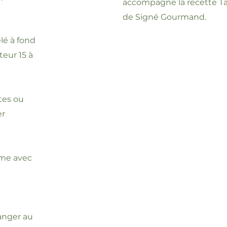
accompagne la recette Tar
de Signé Gourmand.
lé à fond
teur 15 à
tes ou
er
lime avec
langer au