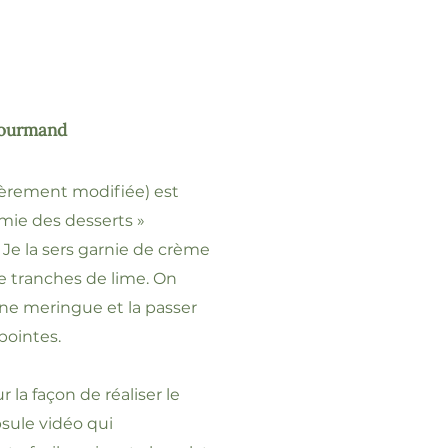
gourmand
égèrement modifiée) est
imie des desserts »
. Je la sers garnie de crème
e tranches de lime. On
une meringue et la passer
 pointes.
 la façon de réaliser le
psule vidéo qui