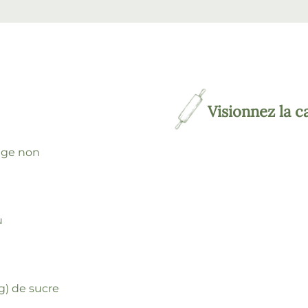
Visionnez la c
sage non
u
 g) de sucre