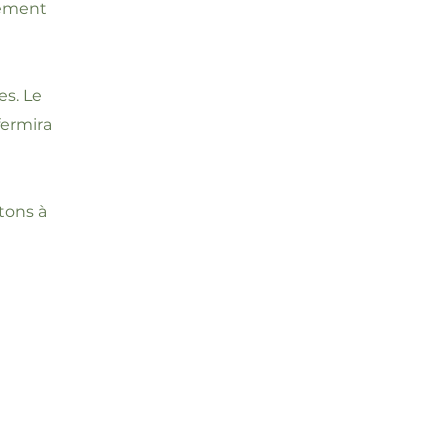
tement
es. Le
fermira
itons à