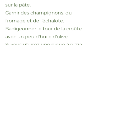
sur la pâte.
Garnir des champignons, du
fromage et de l’échalote.
Badigeonner le tour de la croûte
avec un peu d’huile d’olive.
Si vous utilisez une pierre à pizza,
découper l’excédent de papier
parchemin et à l’aide d’une
planche, glisser la pizza (sur son
parchemin) sur la pierre.
Cuire 7 à 9 minutes.
Le temps de cuisson dépend de
votre four et de l’utilisation ou non
d’une pierre à pizza.
Touiller la roquette avec un peu
d’huile d’olive, de sel et de poivre.