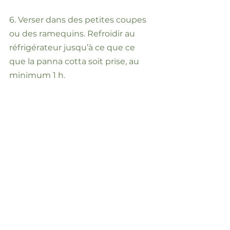
6. Verser dans des petites coupes
ou des ramequins. Refroidir au
réfrigérateur jusqu’à ce que ce
que la panna cotta soit prise, au
minimum 1 h.
7. Pendant ce temps, couper le
fruit de la passion en deux et vider
chaque moitié dans un petit bol.
Ajouter le sucre et mélanger pour
faire ressortir le jus autour des
graines. Au moment de servir,
répartir sur les coupes et décorer,
au goût, d’une tranche de kaki, de
kiwi ou autre fruit exotique.