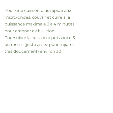
Pour une cuisson plus rapide aux
micro-ondes, couvrir et cuire à la
puissance maximale 3 à 4 minutes
pour amener à ébullition.
Poursuivre la cuisson à puissance 5
ou moins (juste assez pour mijoter
très doucement) environ 30
minutes ou jusqu’à ce que le riz
soit tendre. Remuer 1 ou 2 fois
durant la cuisson.
Pour une cuisson plus rapide sur le
feu, augmenter le lait à 625 ml (2 ½
tasses). Amener les ingrédients à
ébullition dans une casserole en
remuant. Couvrir partiellement,