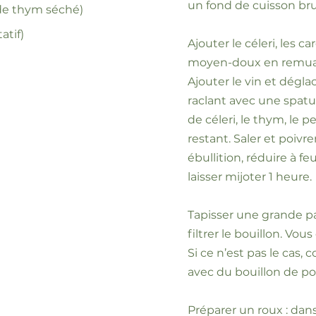
un fond de cuisson bru
 de thym séché)
atif)
Ajouter le céleri, les ca
moyen-doux en remuant
Ajouter le vin et dégla
raclant avec une spatul
de céleri, le thym, le pe
restant. Saler et poivre
ébullition, réduire à f
laisser mijoter 1 heure.
Tapisser une grande p
filtrer le bouillon. Vous
Si ce n’est pas le cas, 
avec du bouillon de pou
Préparer un roux : dans