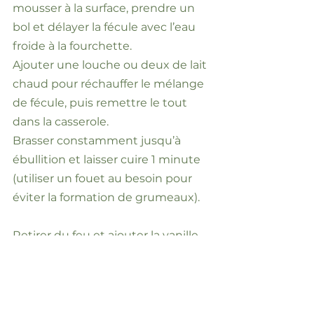
mousser à la surface, prendre un
bol et délayer la fécule avec l’eau
froide à la fourchette.
Ajouter une louche ou deux de lait
chaud pour réchauffer le mélange
de fécule, puis remettre le tout
dans la casserole.
Brasser constamment jusqu’à
ébullition et laisser cuire 1 minute
(utiliser un fouet au besoin pour
éviter la formation de grumeaux).
Retirer du feu et ajouter la vanille.
Portionner dans des ramequins ou
des petits bols ou pots Mason.
Couvrir d’une pellicule plastique
ou d’un couvercle et réfrigérer au